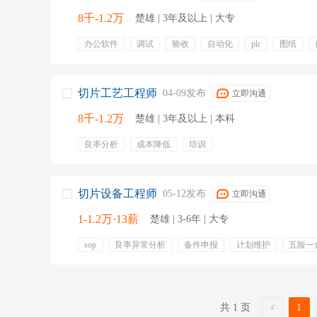
8千-1.2万
楚雄 | 3年及以上 | 大专
办公软件
调试
验收
自动化
plc
图纸
变频器
图纸审核
五险一金
定期体检
餐饮补
切片工艺工程师
04-09发布
立即沟通
8千-1.2万
楚雄 | 3年及以上 | 本科
良率分析
成本降低
培训
切片设备工程师
05-12发布
立即沟通
1-1.2万·13薪
楚雄 | 3-6年 | 大专
sop
良率异常分析
备件申报
计划维护
五险一
绩效奖金
专业培训
包吃包住
共 1 页
1