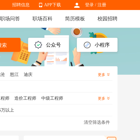
招聘信息
APP下载
登录
/
注册
职场问答
职场百科
简历模板
校园招聘
APP下载
公众号
小程序
搜索
店
临沧
怒江
迪庆
更多
工程师
造价工程师
中级工程师
更多
备工程师
通信工程师
建筑工程管理
5万以上
程师
射频工程师
技术支持工程师
清空筛选条件
标准化工程师
焊接工程师
模具工程师
工程师
装配工程师
电路工程师