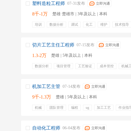
塑料造粒工程师
07-31发布
立即沟通
注塑工程师
电子工艺工程师
数据通信工
8千-1万
楚雄·楚雄市 | 3年及以上 | 本科
培训
数据分析
调试
化工
维护
技术指导
故障排查
pp
购买五险
提供食宿
切片工艺主任工程师
07-15发布
立即沟通
1.3-2万
楚雄 | 5年及以上 | 本科
数据分析
项目管理
工艺验证
成本管控
机械
设备导入
技术改进
切片
参数设定
五险一金
交通补贴
专业培训
感恩孝顺金
机加工艺主管
07-14发布
立即沟通
9千-1.3万
楚雄 | 5年及以上 | 本科
机械
团队管理
编程
ug
加工工艺
作业指
绘图
mastercam
五险一金
免费班车
通讯补贴
感恩孝顺金
自动化工程师
06-04发布
立即沟通