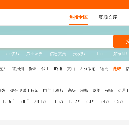
热招专区
职场文库
cpa讲师
兴业证券
信息文员
美发师
hillstone
如家酒
丽江
红河州
普洱
保山
昭通
文山
西双版纳
德宏
楚雄
开发
硬件测试工程师
电气工程师
高级工程师
网络工程师
助理
运维工程师
硬件工程师
工程监理
电子工程师
建筑工程师
设
4.5-6千
6-8千
0.8-1万
1-1.5万
1.5-2万
2-3万
3-4万
4-5万
系统工程师
PLC工程师
土建工程师
电力工程师
总工程师
IT工
PCB工程师
水利工程师
制程工程师
计量工程师
SMT工程师
NC工程师
通信技术工程师
维修工程师
机器人调试工程师
高级建筑