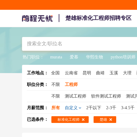
楚雄标准化工程师招聘专区
热门职位：
murata
爱慕
华熙生物
python培训师
工作地点：
全国
云南省
昆明
曲靖
玉溪
大理
职位分类：
不限
工程师
不限
测试工程师
软件测试工程师
测试
机械工程师
网络安全工程师
结构工程师
月薪范围：
所有
自定义
2千以下
2-3千
3-4.5千
工程造价师
机电工程师
数据库工程师
已选条件：
标准化工程师
楚雄
土木工程师
汽车工程师
系统集成工程师
工业工程师
材料工程师
水电工程师
C