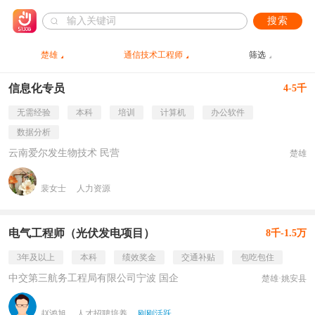
搜索
楚雄
通信技术工程师
筛选
信息化专员
4-5千
无需经验
本科
培训
计算机
办公软件
数据分析
云南爱尔发生物技术 民营
楚雄
裴女士
人力资源
电气工程师（光伏发电项目）
8千-1.5万
3年及以上
本科
绩效奖金
交通补贴
包吃包住
中交第三航务工程局有限公司宁波 国企
楚雄·姚安县
赵鸿旭
人才招聘培养
刚刚活跃