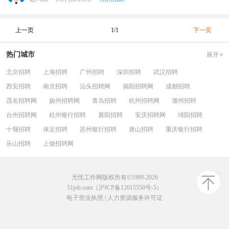
上一页
1/1
下一页
热门城市
展开
北京招聘
上海招聘
广州招聘
深圳招聘
武汉招聘
西安招聘
南京招聘
汕头招聘网
揭阳招聘网
成都招聘
茂名招聘网
扬州招聘网
青岛招聘
杭州招聘网
滁州招聘
台州招聘网
杭州银行招聘
襄阳招聘
安庆招聘网
绵阳招聘
十堰招聘
保定招聘
苏州银行招聘
唐山招聘
重庆银行招聘
乐山招聘
上饶招聘网
无忧工作网版权所有©1999-2026
51job.com（沪ICP备12015550号-5）
电子营业执照
|
人力资源服务许可证