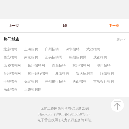
上一页
1/0
下一页
热门城市
展开
北京招聘
上海招聘
广州招聘
深圳招聘
武汉招聘
西安招聘
南京招聘
汕头招聘网
揭阳招聘网
成都招聘
茂名招聘网
扬州招聘网
青岛招聘
杭州招聘网
滁州招聘
台州招聘网
杭州银行招聘
襄阳招聘
安庆招聘网
绵阳招聘
十堰招聘
保定招聘
苏州银行招聘
唐山招聘
重庆银行招聘
乐山招聘
上饶招聘网
无忧工作网版权所有©1999-2026
51job.com（沪ICP备12015550号-5）
电子营业执照
|
人力资源服务许可证