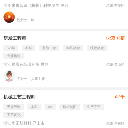
西湖未来智造（杭州）科技发展 民营
杭州·西湖区
范女士
hr
研发工程师
1-2万·13薪
3-5年
本科
五险一金
年终奖金
绩效奖金
专业培训
浙江鹏辰造纸研究所 民营
杭州·萧山区
汪女士
人事主管
机械工艺工程师
6-9千
无需经验
本科
cad
机械制图
生产工艺
工艺优化
浙江华正新材料 已上市
杭州·余杭区