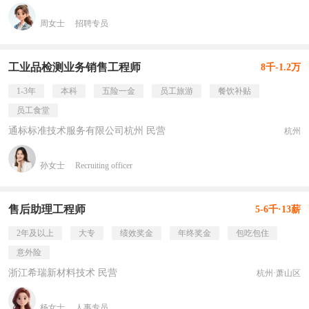
周女士
招聘专员
工业品检测业务销售工程师
8千-1.2万
1-3年
本科
五险一金
员工旅游
餐饮补贴
员工食堂
通标标准技术服务有限公司杭州 民营
杭州
孙女士
Recruiting officer
售后助理工程师
5-6千·13薪
2年及以上
大专
绩效奖金
年终奖金
包吃包住
意外险
浙江希瑞新材料技术 民营
杭州·萧山区
杨女士
人事专员