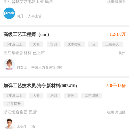
浙江普林艾尔电器工业 民营
杭州·建德市
向丹
人事主管
高级工艺工程师（cnc）
1.2-1.8万
5年及以上
大专
培训
成本控制
ug
工装夹具
浙江华正新材料 已上市
杭州
何女士
中级人力资源管理师
加弹工艺技术员-海宁新材料(002410)
5-8千·13薪
3年及以上
大专
培训
管理
工艺调试
品质提升
浙江恒逸集团 民营
杭州·萧山区
孟先生
Hr