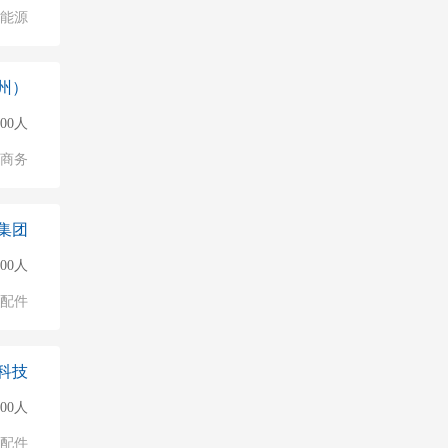
能源
州）
000人
子商务
集团
000人
配件
科技
000人
配件