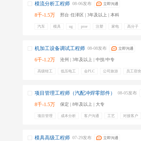
模流分析工程师
08-06发布
立即沟通
注塑工程师
电子工艺工程师
数据通信工
8千-1.5万
邢台·任泽区 | 3年及以上 | 本科
汽车
模具
ug
proe
注塑
家电
高分子
模流分析
五险一金
免费班车
餐饮补贴
机加工设备调试工程师
08-08发布
立即沟通
6千-1.2万
沧州 | 3年及以上 | 中技/中专
高级钳工
低压电工
会PLC
公司旅游
员工宿
项目管理工程师（汽配冲焊零部件）
08-05发布
8千-1.5万
保定 | 8年及以上 | 大专
项目管理
成本分析
客户沟通
工艺
对接客户
交付管理
项目导入
项目策划
关键节点
年终
绩效奖金
带薪年假
五险
免费工作餐
入职社
住房补贴
包吃
包住
模具高级工程师
07-29发布
立即沟通