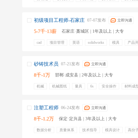
汽车零部件
电气工程
模具开发
降低生产成本
补充医疗保险
带薪年假
年终奖金
定期体检
出差补贴
初级项目工程师-石家庄
07-07发布
立即沟通
5-7千·13薪
石家庄·藁城区 | 1年及以上 | 大专
cad
项目管理
英语
solidworks
模具
产品
分析报告
工装
节日福利
定期体检
带薪年假
员工旅游
五险一金
医疗保险
砂铸技术员
07-21发布
立即沟通
8千-1万
邯郸·成安县 | 2年及以上 | 大专
机械
机械图纸
量具
6s
安全操作
材料成
模具维护
铝合金铸造
专业培训
五险一金
定
注塑工程师
06-24发布
立即沟通
8千-1.2万
保定·定兴县 | 3年及以上 | 大专
数据分析
质量体系
技术指导
模具设计
高分
降本增效
pp
abs
注塑工艺