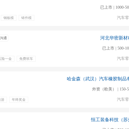
已上市 | 1000-5
汽车零
钢板模
铸件模
旅游
带薪年假
河北华密新材
沟通
已上市 | 500-1
汽车零
五险一金
免费班车
外资（欧美） | 150-
汽车零
旅游
年终奖金
工作餐
恒工装备科技（苏