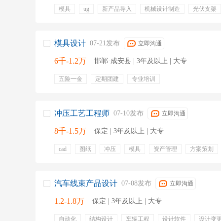
模具
ug
新产品导入
机械设计制造
光伏支架
餐饮补贴
节日福利
提供住宿
模具设计
07-21发布
立即沟通
6千-1.2万
邯郸·成安县 | 3年及以上 | 大专
五险一金
定期团建
专业培训
冲压工艺工程师
07-10发布
立即沟通
8千-1.5万
保定 | 3年及以上 | 大专
cad
图纸
冲压
模具
资产管理
方案策划
冲压模具
冲压工艺
五险一金
定期体检
专业
年终奖金
绩效奖金
住宿
汽车线束产品设计
07-08发布
立即沟通
1.2-1.8万
保定 | 3年及以上 | 大专
自动化
结构设计
车辆工程
设计软件
设计变