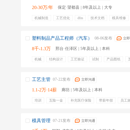
20-30万/年
保定·望都县 | 8年及以上 | 大专
机械制造
工艺优化
dfm
技术文档
模具维修
模具评审
模具试模
模具验收
五险一金
员工
餐饮补贴
包住
通讯补贴
出差补贴
高温补贴
塑料制品产品工程师（汽车）
08-06发布
立即
8千-1.3万
邢台·任泽区 | 5年及以上 | 本科
机械
结构设计
工艺验证
试制
产品图纸
餐饮补贴
工艺主管
07-22发布
立即沟通
1.1-2万·14薪
廊坊 | 5年及以上 | 本科
培训
五险一金
补充医疗保险
带薪年假
员工
股票期权
专业培训
定期体检
出国机会
免费
模具管理
07-21发布
立即沟通