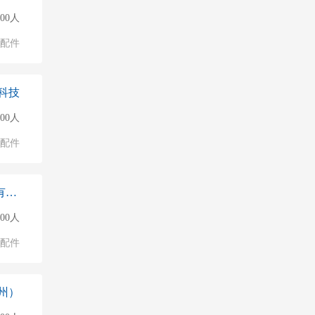
000人
配件
科技
000人
配件
哈金森（武汉）汽车橡胶制品有限公司廊坊
500人
配件
州）