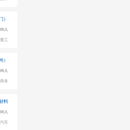
门）
500人
/重工
州）
000人
子商务
材料
500人
汽车