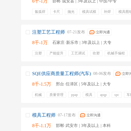
6千-1万
邯郸·成安县 | 3年及以上 | 中技/中专
氩弧焊
卡尺
抛光
模具试模
补焊
模具图
模具结构优化
维修耗材
五险一金
定期团建
注塑工艺工程师
07-21发布
立即沟通
8千-1万
石家庄·新乐市 | 3年及以上 | 大专
注塑
产能提升
工艺调试
吹塑
机械手编程
SQE供应商质量工程师(汽车)
08-06发布
立即
8千-1.5万
邢台·任泽区 | 5年及以上 | 大专
机械
质量管理
ppap
模具
apqp
spc
车
iatf16949
五险一金
免费班车
餐饮补贴
模具工程师
07-17发布
立即沟通
8千-1.1万
邯郸·武安市 | 3年及以上 | 本科