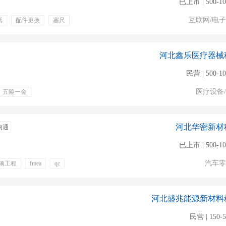
已上市 | 500-1
互联网/电
纸
配件更换
塞尺
专业培训
河北鑫乐医疗器械
民营 | 500-1
医疗设备
五险一金
河北华密新材
沟通
已上市 | 500-1
汽车零
辆工程
fmea
qc
河北盛兆能源新材料
民营 | 150-