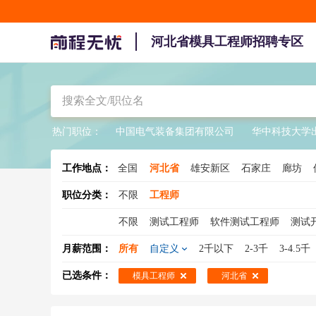
河北省模具工程师招聘专区
热门职位：
中国电气装备集团有限公司
华中科技大学
工作地点：
全国
河北省
雄安新区
石家庄
廊坊
职位分类：
不限
工程师
不限
测试工程师
软件测试工程师
测试
机械工程师
网络安全工程师
结构工程师
月薪范围：
所有
自定义
2千以下
2-3千
3-4.5千
工程造价师
机电工程师
数据库工程师
已选条件：
模具工程师
河北省
土木工程师
汽车工程师
系统集成工程师
工业工程师
材料工程师
水电工程师
C