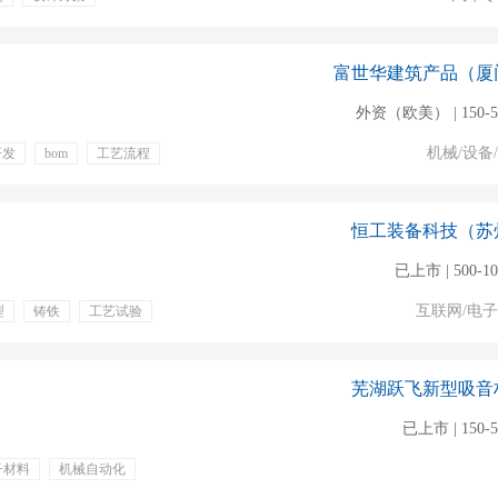
能力优先
五险一金
免费工作餐
通讯补贴
富世华建筑产品（厦
外资（欧美） | 150-
机械/设备
开发
bom
工艺流程
年底双薪
包吃
恒工装备科技（苏
已上市 | 500-1
互联网/电
型
铸铁
工艺试验
期团建
芜湖跃飞新型吸音
已上市 | 150-
子材料
机械自动化