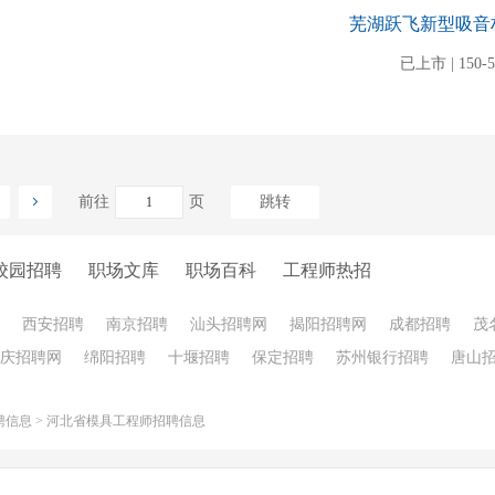
芜湖跃飞新型吸音
已上市 | 150-
前往
页
跳转
校园招聘
职场文库
职场百科
工程师热招
西安招聘
南京招聘
汕头招聘网
揭阳招聘网
成都招聘
茂
庆招聘网
绵阳招聘
十堰招聘
保定招聘
苏州银行招聘
唐山
聘信息
>
河北省模具工程师招聘信息