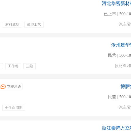
河北华密新材
程师
已上市 | 500-1
汽车零
材料成型
成型工艺
沧州建华
民营 | 500-1
原材料和
舍
工作餐
三险
博萨
立即沟通
民营 | 500-1
汽车零
全生命周期
奖金
定期体检
保
食宿安排
浙江泰鸿万立