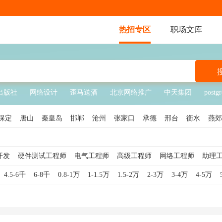
热招专区
职场文库
出版社
网络设计
歪马送酒
北京网络推广
中天集团
postgr
保定
唐山
秦皇岛
邯郸
沧州
张家口
承德
邢台
衡水
燕郊
开发
硬件测试工程师
电气工程师
高级工程师
网络工程师
助理
运维工程师
硬件工程师
工程监理
电子工程师
建筑工程师
设
4.5-6千
6-8千
0.8-1万
1-1.5万
1.5-2万
2-3万
3-4万
4-5万
系统工程师
PLC工程师
土建工程师
电力工程师
总工程师
IT工
PCB工程师
水利工程师
制程工程师
计量工程师
SMT工程师
NC工程师
通信技术工程师
维修工程师
机器人调试工程师
高级建筑