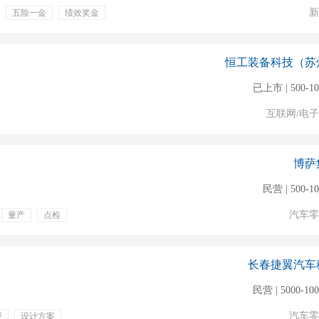
新
五险一金
绩效奖金
恒工装备科技（苏
已上市 | 500-1
互联网/电
博萨
民营 | 500-1
汽车零
量产
点检
培训
餐饮补贴
长春捷翼汽车
民营 | 5000-10
汽车零
更
设计方案