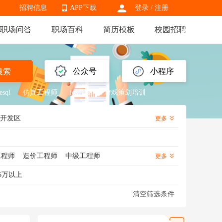
招聘信息
APP下载
登录
/
注册
职场问答
职场百科
简历模板
校园招聘
APP下载
公众号
小程序
搜索
esql
仿真工程师
ios开发
游戏策划培训
开发区
更多
工程师
造价工程师
中级工程师
更多
备工程师
通信工程师
建筑工程管理
5万以上
程师
射频工程师
技术支持工程师
清空筛选条件
标准化工程师
焊接工程师
模具工程师
工程师
装配工程师
电路工程师