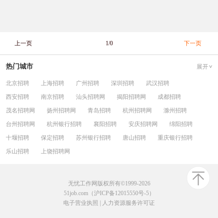
上一页
1/0
下一页
热门城市
展开
北京招聘
上海招聘
广州招聘
深圳招聘
武汉招聘
西安招聘
南京招聘
汕头招聘网
揭阳招聘网
成都招聘
茂名招聘网
扬州招聘网
青岛招聘
杭州招聘网
滁州招聘
台州招聘网
杭州银行招聘
襄阳招聘
安庆招聘网
绵阳招聘
十堰招聘
保定招聘
苏州银行招聘
唐山招聘
重庆银行招聘
乐山招聘
上饶招聘网
无忧工作网版权所有©1999-2026
51job.com（沪ICP备12015550号-5）
电子营业执照
|
人力资源服务许可证