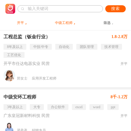
搜索
开平
中级工程师
筛选
工程总监（钣金行业）
1.8-2.8万
8年及以上
中技/中专
自动化
团队管理
技术管理
工艺优化
开平市任达电器实业 民营
开平
郑女士
应用开发工程师
中级安环工程师
8千-1.2万
3年及以上
大专
办公软件
excel
word
ppt
广东皇冠新材料科技 民营
开平
梁盈盈
招聘专员