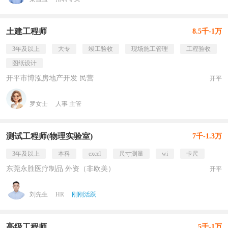
土建工程师
8.5千-1万
3年及以上
大专
竣工验收
现场施工管理
工程验收
图纸设计
开平市博泓房地产开发 民营
开平
罗女士
人事 主管
测试工程师(物理实验室)
7千-1.3万
3年及以上
本科
excel
尺寸测量
wi
卡尺
东莞永胜医疗制品 外资（非欧美）
开平
刘先生
HR
刚刚活跃
高级工程师
5千-1万