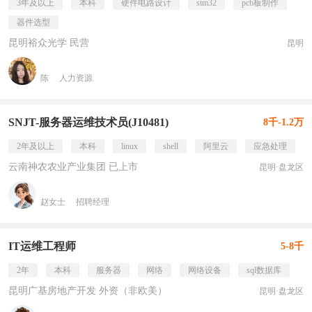
3年及以上
本科
硬件电路设计
stm32
pcb板制作
器件选型
昆明裕众光学 民营
昆明
陈
人力资源
SNJT-服务器运维技术员(J10481)
8千-1.2万
2年及以上
本科
linux
shell
阿里云
应急处理
云南神农农业产业集团 已上市
昆明·盘龙区
赵女士
招聘经理
IT运维工程师
5-8千
2年
本科
服务器
网络
网络设备
sql数据库
昆明广基房地产开发 外资（非欧美）
昆明·盘龙区