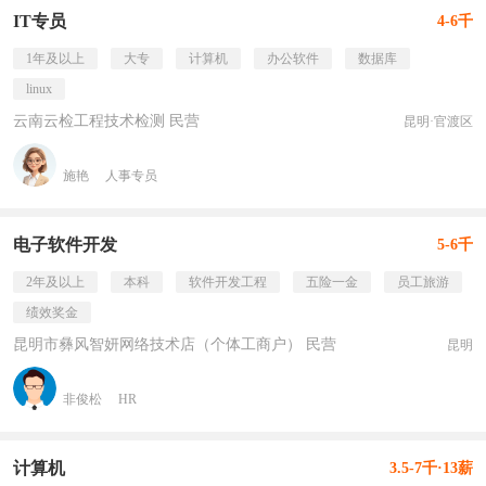
IT专员
4-6千
1年及以上
大专
计算机
办公软件
数据库
linux
云南云检工程技术检测 民营
昆明·官渡区
施艳
人事专员
电子软件开发
5-6千
2年及以上
本科
软件开发工程
五险一金
员工旅游
绩效奖金
昆明市彝风智妍网络技术店（个体工商户） 民营
昆明
非俊松
HR
计算机
3.5-7千·13薪