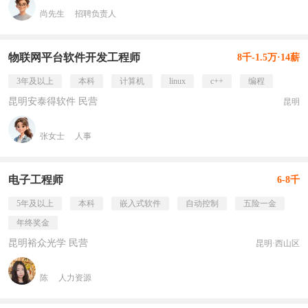
尚先生
招聘负责人
物联网平台软件开发工程师
8千-1.5万·14薪
3年及以上
本科
计算机
linux
c++
编程
昆明安泰得软件 民营
昆明
张女士
人事
电子工程师
6-8千
5年及以上
本科
嵌入式软件
自动控制
五险一金
年终奖金
昆明裕众光学 民营
昆明·西山区
陈
人力资源