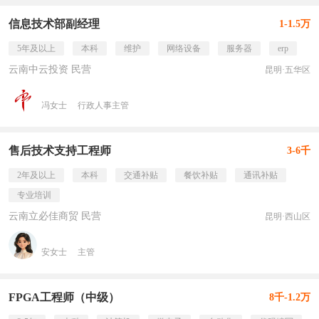
信息技术部副经理
1-1.5万
5年及以上
本科
维护
网络设备
服务器
erp
云南中云投资 民营
昆明·五华区
冯女士
行政人事主管
售后技术支持工程师
3-6千
2年及以上
本科
交通补贴
餐饮补贴
通讯补贴
专业培训
云南立必佳商贸 民营
昆明·西山区
安女士
主管
FPGA工程师（中级）
8千-1.2万