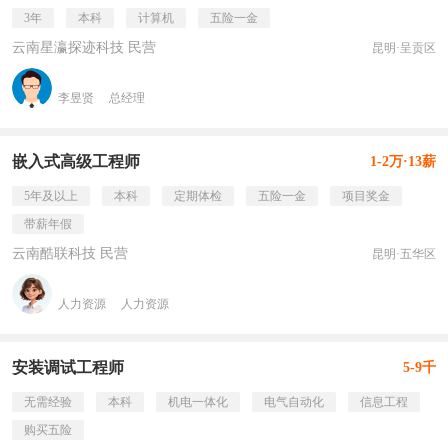
3年
本科
计算机
五险一金
云南星瀛探迹科技 民营
昆明·呈贡区
李昱贤
总经理
嵌入式高级工程师
1-2万·13薪
5年及以上
本科
定期体检
五险一金
项目奖金
带薪年假
云南酷联科技 民营
昆明·五华区
人力资源
人力资源
安装调试工程师
5-9千
无需经验
本科
机电一体化
电气自动化
信息工程
购买五险