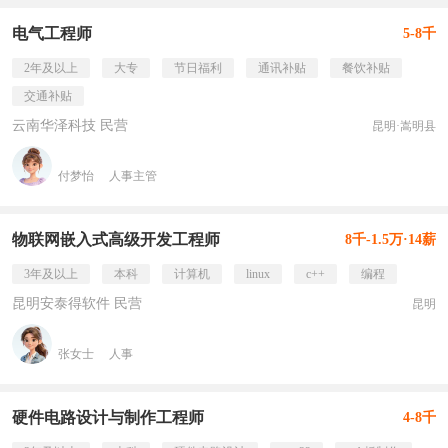
电气工程师
5-8千
2年及以上
大专
节日福利
通讯补贴
餐饮补贴
交通补贴
云南华泽科技 民营
昆明·嵩明县
付梦怡
人事主管
物联网嵌入式高级开发工程师
8千-1.5万·14薪
3年及以上
本科
计算机
linux
c++
编程
昆明安泰得软件 民营
昆明
张女士
人事
硬件电路设计与制作工程师
4-8千