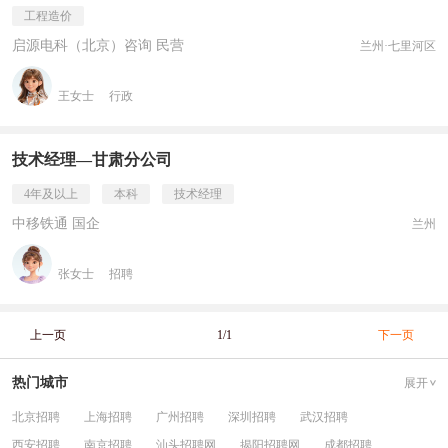
工程造价
启源电科（北京）咨询 民营
兰州·七里河区
王女士
行政
技术经理—甘肃分公司
4年及以上
本科
技术经理
中移铁通 国企
兰州
张女士
招聘
上一页
1/1
下一页
热门城市
展开
北京招聘
上海招聘
广州招聘
深圳招聘
武汉招聘
西安招聘
南京招聘
汕头招聘网
揭阳招聘网
成都招聘