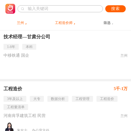
搜索
兰州
工程造价师
筛选
技术经理—甘肃分公司
1-6年
本科
中移铁通 国企
兰州
工程造价
5千-1万
3年及以上
大专
数据分析
工程管理
工程造价
工程量清单
河南肯孚建筑工程 民营
兰州
朱女士
办公室主任