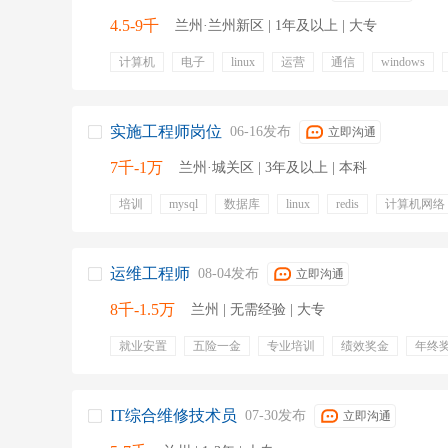
4.5-9千
兰州·兰州新区 | 1年及以上 | 大专
计算机
电子
linux
运营
通信
windows
维护
tcp
五险一金
年终奖金
绩效奖金
专
带薪年假
员工旅游
节日福利
实施工程师岗位
06-16发布
立即沟通
7千-1万
兰州·城关区 | 3年及以上 | 本科
培训
mysql
数据库
linux
redis
计算机网络
微服务
计算机软件
运维工程师
08-04发布
立即沟通
8千-1.5万
兰州 | 无需经验 | 大专
就业安置
五险一金
专业培训
绩效奖金
年终
IT综合维修技术员
07-30发布
立即沟通