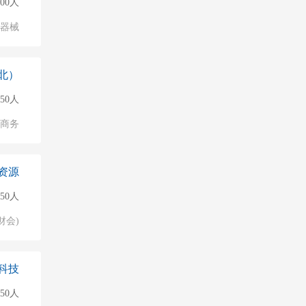
500人
/器械
北）
150人
子商务
资源
50人
财会)
科技
50人