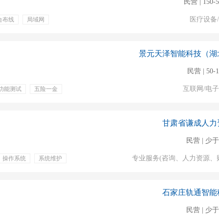
民营 | 150-
医疗设备
合布线
局域网
年假
年终奖金
景元天泽智能科技（湖
民营 | 50-
互联网/电
功能测试
五险一金
年假
交通补贴
甘肃省谦成人力
民营 | 少于
专业服务(咨询、人力资源、
操作系统
系统维护
奖金
绩效奖金
年假
通讯补贴
免费班车
双休
石家庄轨通智能
民营 | 少于