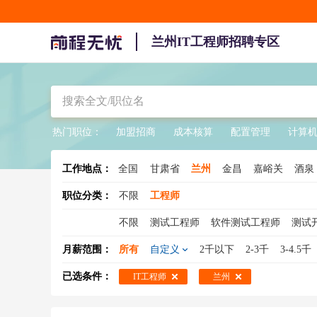
兰州IT工程师招聘专区
热门职位：
加盟招商
成本核算
配置管理
计算机
工作地点：
全国
甘肃省
兰州
金昌
嘉峪关
酒泉
职位分类：
不限
工程师
不限
测试工程师
软件测试工程师
测试
机械工程师
网络安全工程师
结构工程师
月薪范围：
所有
自定义
2千以下
2-3千
3-4.5千
工程造价师
机电工程师
数据库工程师
已选条件：
IT工程师
兰州
土木工程师
汽车工程师
系统集成工程师
工业工程师
材料工程师
水电工程师
C