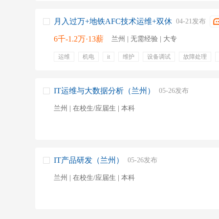
月入过万+地铁AFC技术运维+双休
04-21发布
6千-1.2万·13薪
兰州 | 无需经验 | 大专
运维
机电
it
维护
设备调试
故障处理
系统升级
设备巡检
双休
五险一金
周末双休
包食宿
13薪
带薪年假
带薪病假
员工旅游
项目奖金
专业培训
定期体检
IT运维与大数据分析（兰州）
05-26发布
兰州 | 在校生/应届生 | 本科
IT产品研发（兰州）
05-26发布
兰州 | 在校生/应届生 | 本科