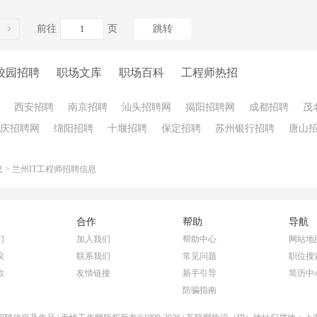
前往
页
跳转
校园招聘
职场文库
职场百科
工程师热招
西安招聘
南京招聘
汕头招聘网
揭阳招聘网
成都招聘
茂
庆招聘网
绵阳招聘
十堰招聘
保定招聘
苏州银行招聘
唐山
息
>
兰州IT工程师招聘信息
合作
帮助
导航
们
加入我们
帮助中心
网站地
议
联系我们
常见问题
职位搜
款
友情链接
新手引导
简历中
防骗指南