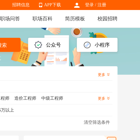
招聘信息
APP下载
登录
/
注册
职场问答
职场百科
简历模板
校园招聘
APP下载
公众号
小程序
搜索
克
更多
工程师
造价工程师
中级工程师
更多
备工程师
通信工程师
建筑工程管理
5万以上
程师
射频工程师
技术支持工程师
清空筛选条件
标准化工程师
焊接工程师
模具工程师
工程师
装配工程师
电路工程师