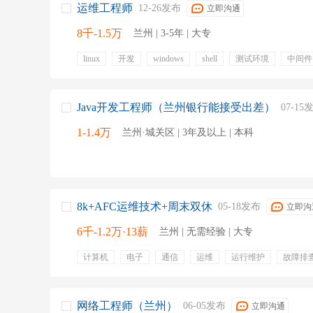
运维工程师
12-26发布
立即沟通
注塑工程师
电子工艺工程师
数据通信工
8千-1.5万
兰州 | 3-5年 | 大专
linux
开发
windows
shell
测试环境
中间件
技术文档
mq
客户培训
五险一金
带薪年假
绩效奖金
项目奖金
专业培训
出差补贴
补充
Java开发工程师（兰州银行能接受出差）
07-15
1-1.4万
兰州·城关区 | 3年及以上 | 本科
8k+AFC运维技术+周末双休
05-18发布
立即沟
6千-1.2万·13薪
兰州 | 无需经验 | 大专
计算机
电子
通信
运维
运行维护
故障排
系统升级
it运维
设备巡检
周末双休
五险一金
包吃住
发展平台
职业发展
培训
高薪
十
晋升空间
包食宿
13薪
带薪年假
网络工程师（兰州）
06-05发布
立即沟通