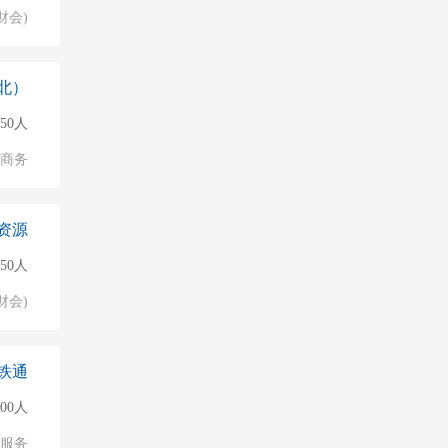
财会)
北）
150人
子商务
资源
50人
财会)
铁通
500人
值服务