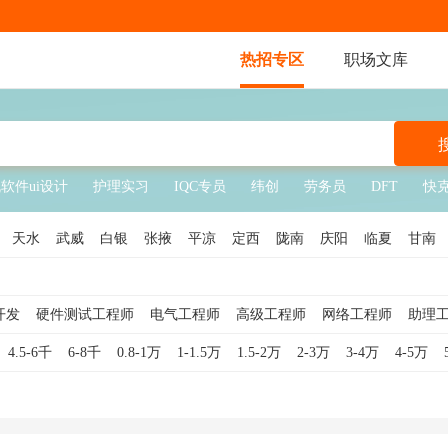
热招专区
职场文库
软件ui设计
护理实习
IQC专员
纬创
劳务员
DFT
快
天水
武威
白银
张掖
平凉
定西
陇南
庆阳
临夏
甘南
开发
硬件测试工程师
电气工程师
高级工程师
网络工程师
助理
运维工程师
硬件工程师
工程监理
电子工程师
建筑工程师
设
4.5-6千
6-8千
0.8-1万
1-1.5万
1.5-2万
2-3万
3-4万
4-5万
系统工程师
PLC工程师
土建工程师
电力工程师
总工程师
IT工
PCB工程师
水利工程师
制程工程师
计量工程师
SMT工程师
NC工程师
通信技术工程师
维修工程师
机器人调试工程师
高级建筑