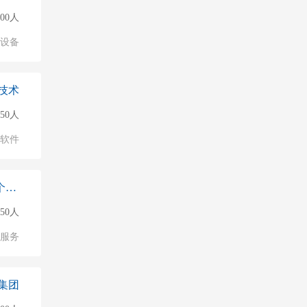
500人
络设备
技术
150人
软件
西固区益满仓商业管理中心（个体工商户）
50人
服务
集团