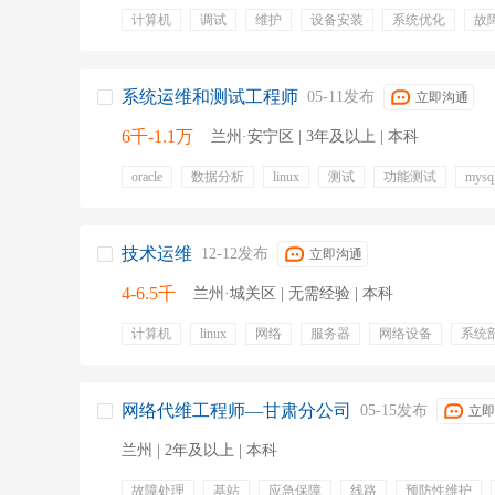
计算机
调试
维护
设备安装
系统优化
故
设备运维
运维报告
包吃住
五险
餐补
五
带薪年假
专业培训
定期体检
包吃
包住
系统运维和测试工程师
05-11发布
立即沟通
6千-1.1万
兰州·安宁区 | 3年及以上 | 本科
oracle
数据分析
linux
测试
功能测试
mysq
计算机
sql
新能源
五险一金
带薪年假
带
专业培训
定期体检
通讯补贴
租房补贴
出差
技术运维
12-12发布
立即沟通
4-6.5千
兰州·城关区 | 无需经验 | 本科
计算机
linux
网络
服务器
网络设备
系统
it运维
系统性能
运维文档
五险一金
年终奖金
绩效奖金
通讯补贴
员工旅游
餐饮补贴
专业
节日福利
补充公积金
弹性工作
交通补贴
补
网络代维工程师—甘肃分公司
05-15发布
立即
兰州 | 2年及以上 | 本科
故障处理
基站
应急保障
线路
预防性维护