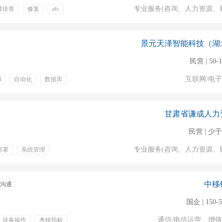
专业服务(咨询、人力资源、
障排查
修复
afc
险一金
住宿
培训
免费班车
景元天泽智能科技（湖
民营 | 50-
互联网/电
l
自动化
数据库
薪病假
年终奖金
补贴
甘肃省谦成人力
民营 | 少于
专业服务(咨询、人力资源、
部署
系统管理
定期体检
培训
带薪年假
充医疗保险
周末双休
中移
沟通
国企 | 150-
通信/电信运营、增
设备操作
考核指标