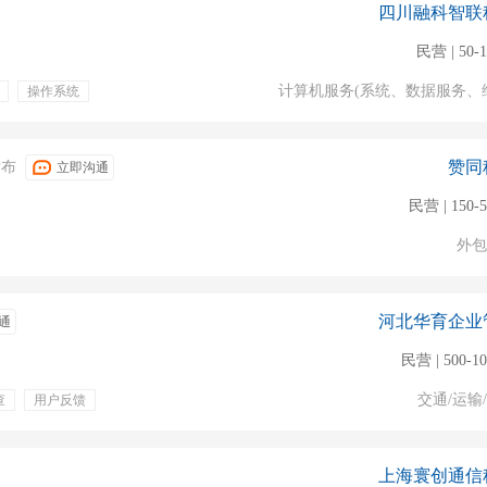
四川融科智联
程师
民营 | 50-
计算机服务(系统、数据服务、
操作系统
带薪病假
年终奖金
医疗保险
定期体检
赞同
发布
立即沟通
民营 | 150-
外包
河北华育企业
通
民营 | 500-1
交通/运输
查
用户反馈
系统培训
双休
三薪
发展空间
上海寰创通信