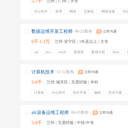
5-7千
兰州 | 1-3年 | 大专
办公软件
管理
网络
交换机
网络设备
综
无线ap
电脑维修
windows系统
五险一金
带薪
专业培训
定期体检
节日福利
数据运维开发工程师
06-23发布
立即沟通
6千-1.1万
兰州·安宁区 | 1年及以上 | 大专
sql
java
oracle
数据库
数据分析
linux
年终奖金
定期体检
绩效奖金
餐饮补贴
带薪
节日福利
弹性工作
周末双休
计算机技术
12-12发布
立即沟通
5-9千
兰州·城关区 | 无需经验 | 本科
计算机
办公软件
软件开发
编程
技术方案
系统性能
技术咨询
技术支持
五险一金
年终
专业培训
定期体检
餐饮补贴
员工旅游
带薪
补充医疗保险
节日福利
周末双休
补充公积金
afc设备运维工程师
06-03发布
立即沟通
5-9千
兰州 | 无需经验 | 中技/中专