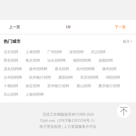
上一页
1/0
下一页
热门城市
展开
北京招聘
上海招聘
广州招聘
深圳招聘
武汉招聘
西安招聘
南京招聘
汕头招聘网
揭阳招聘网
成都招聘
茂名招聘网
扬州招聘网
青岛招聘
杭州招聘网
滁州招聘
台州招聘网
杭州银行招聘
襄阳招聘
安庆招聘网
绵阳招聘
十堰招聘
保定招聘
苏州银行招聘
唐山招聘
重庆银行招聘
乐山招聘
上饶招聘网
无忧工作网版权所有©1999-2026
51job.com（沪ICP备12015550号-5）
电子营业执照
|
人力资源服务许可证