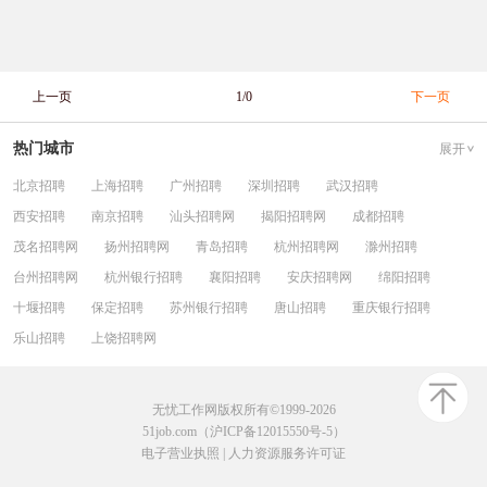
上一页
1/0
下一页
热门城市
展开
北京招聘
上海招聘
广州招聘
深圳招聘
武汉招聘
西安招聘
南京招聘
汕头招聘网
揭阳招聘网
成都招聘
茂名招聘网
扬州招聘网
青岛招聘
杭州招聘网
滁州招聘
台州招聘网
杭州银行招聘
襄阳招聘
安庆招聘网
绵阳招聘
十堰招聘
保定招聘
苏州银行招聘
唐山招聘
重庆银行招聘
乐山招聘
上饶招聘网
无忧工作网版权所有©1999-2026
51job.com（沪ICP备12015550号-5）
电子营业执照
|
人力资源服务许可证