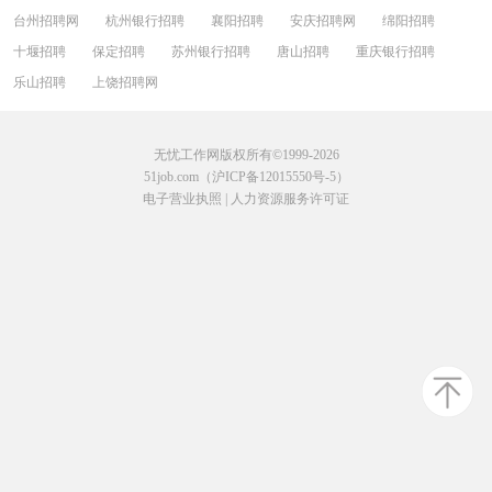
台州招聘网
杭州银行招聘
襄阳招聘
安庆招聘网
绵阳招聘
十堰招聘
保定招聘
苏州银行招聘
唐山招聘
重庆银行招聘
乐山招聘
上饶招聘网
无忧工作网版权所有©1999-2026
51job.com（沪ICP备12015550号-5）
电子营业执照
|
人力资源服务许可证