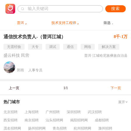
搜索
普洱
技术支持工程师
筛选
通信技术负责人-（普洱江城）
8千-1万
无需经验
大专
调试
通信
网络
解决方案
盛云科技 民营
普洱·江城哈尼族彝族自治县
郭雨
人事专员
上一页
1/1
下一页
热门城市
展开
北京招聘
上海招聘
广州招聘
深圳招聘
武汉招聘
西安招聘
南京招聘
汕头招聘网
揭阳招聘网
成都招聘
茂名招聘网
扬州招聘网
青岛招聘
杭州招聘网
滁州招聘