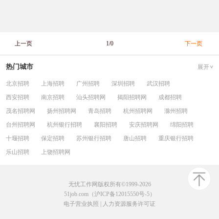
上一页
1/0
下一页
热门城市
展开
北京招聘
上海招聘
广州招聘
深圳招聘
武汉招聘
西安招聘
南京招聘
汕头招聘网
揭阳招聘网
成都招聘
茂名招聘网
扬州招聘网
青岛招聘
杭州招聘网
滁州招聘
台州招聘网
杭州银行招聘
襄阳招聘
安庆招聘网
绵阳招聘
十堰招聘
保定招聘
苏州银行招聘
唐山招聘
重庆银行招聘
乐山招聘
上饶招聘网
无忧工作网版权所有©1999-2026
51job.com（沪ICP备12015550号-5）
电子营业执照
|
人力资源服务许可证