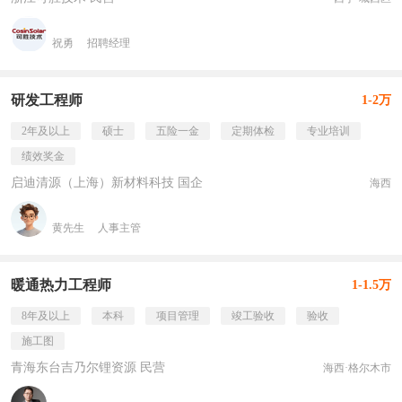
祝勇
招聘经理
研发工程师
1-2万
2年及以上
硕士
五险一金
定期体检
专业培训
绩效奖金
启迪清源（上海）新材料科技 国企
海西
黄先生
人事主管
暖通热力工程师
1-1.5万
8年及以上
本科
项目管理
竣工验收
验收
施工图
青海东台吉乃尔锂资源 民营
海西·格尔木市