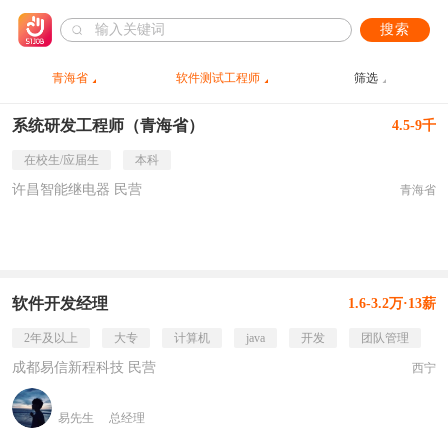
搜索
青海省
软件测试工程师
筛选
系统研发工程师（青海省）
4.5-9千
在校生/应届生
本科
许昌智能继电器 民营
青海省
软件开发经理
1.6-3.2万·13薪
2年及以上
大专
计算机
java
开发
团队管理
成都易信新程科技 民营
西宁
易先生
总经理