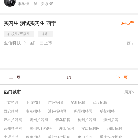
李永强
员工关系BP
实习生-测试实习生-西宁
3-4.5千
在校生/应届生
本科
亚信科技（中国） 已上市
西宁
上一页
1/1
下一页
热门城市
展开
北京招聘
上海招聘
广州招聘
深圳招聘
武汉招聘
西安招聘
南京招聘
汕头招聘网
揭阳招聘网
成都招聘
茂名招聘网
扬州招聘网
青岛招聘
杭州招聘网
滁州招聘
台州招聘网
杭州银行招聘
襄阳招聘
安庆招聘网
绵阳招聘
十堰招聘
保定招聘
苏州银行招聘
唐山招聘
重庆银行招聘