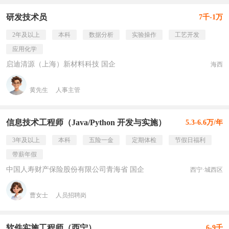
研发技术员
7千-1万
2年及以上
本科
数据分析
实验操作
工艺开发
应用化学
启迪清源（上海）新材料科技 国企
海西
黄先生
人事主管
信息技术工程师（Java/Python 开发与实施）
5.3-6.6万/年
3年及以上
本科
五险一金
定期体检
节假日福利
带薪年假
中国人寿财产保险股份有限公司青海省 国企
西宁·城西区
曹女士
人员招聘岗
软件实施工程师（西宁）
6-9千