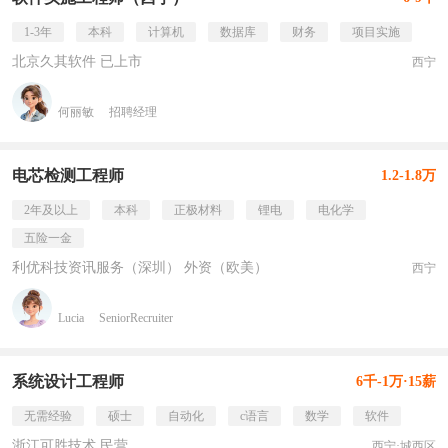
1-3年
本科
计算机
数据库
财务
项目实施
北京久其软件 已上市
西宁
何丽敏
招聘经理
电芯检测工程师
1.2-1.8万
2年及以上
本科
正极材料
锂电
电化学
五险一金
利优科技资讯服务（深圳） 外资（欧美）
西宁
Lucia
SeniorRecruiter
系统设计工程师
6千-1万·15薪
无需经验
硕士
自动化
c语言
数学
软件
浙江可胜技术 民营
西宁·城西区