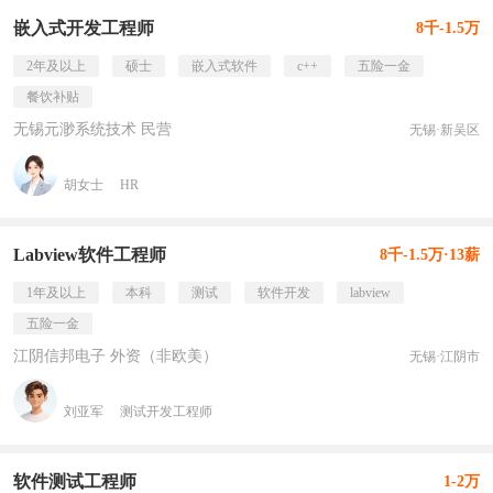
嵌入式开发工程师
8千-1.5万
2年及以上
硕士
嵌入式软件
c++
五险一金
餐饮补贴
无锡元渺系统技术 民营
无锡·新吴区
胡女士
HR
Labview软件工程师
8千-1.5万·13薪
1年及以上
本科
测试
软件开发
labview
五险一金
江阴信邦电子 外资（非欧美）
无锡·江阴市
刘亚军
测试开发工程师
软件测试工程师
1-2万