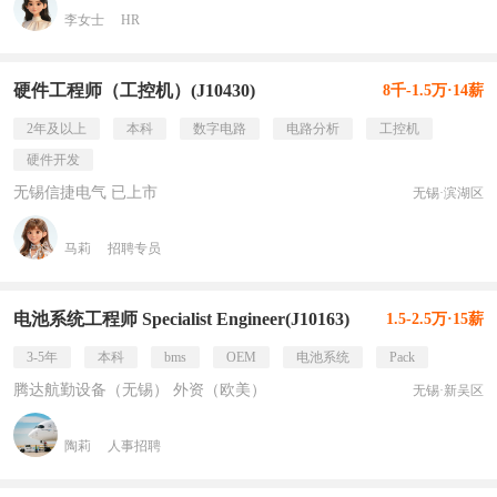
李女士
HR
硬件工程师（工控机）(J10430)
8千-1.5万·14薪
2年及以上
本科
数字电路
电路分析
工控机
硬件开发
无锡信捷电气 已上市
无锡·滨湖区
马莉
招聘专员
电池系统工程师 Specialist Engineer(J10163)
1.5-2.5万·15薪
3-5年
本科
bms
OEM
电池系统
Pack
腾达航勤设备（无锡） 外资（欧美）
无锡·新吴区
陶莉
人事招聘