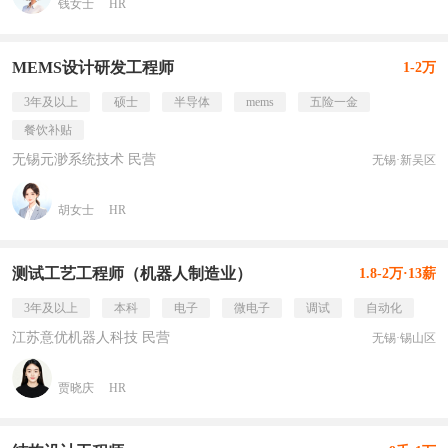
钱女士
HR
MEMS设计研发工程师
1-2万
3年及以上
硕士
半导体
mems
五险一金
餐饮补贴
无锡元渺系统技术 民营
无锡·新吴区
胡女士
HR
测试工艺工程师（机器人制造业）
1.8-2万·13薪
3年及以上
本科
电子
微电子
调试
自动化
江苏意优机器人科技 民营
无锡·锡山区
贾晓庆
HR