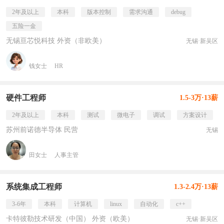
2年及以上
本科
版本控制
需求沟通
debug
五险一金
无锡亘芯悦科技 外资（非欧美）
无锡·新吴区
钱女士
HR
硬件工程师
1.5-3万·13薪
2年及以上
本科
测试
微电子
调试
方案设计
苏州前诺德半导体 民营
无锡
田女士
人事主管
系统集成工程师
1.3-2.4万·13薪
3-6年
本科
计算机
linux
自动化
c++
卡特彼勒技术研发（中国） 外资（欧美）
无锡·新吴区