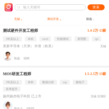
搜索
无锡
测试开发
筛选
测试硬件开发工程师
1.4-2万·13薪
3年及以上
本科
excel
性能测试
原理图
spi
美新半导体（天津） 外资（欧美）
无锡
陈超
招聘
MOS研发工程师
1.5-2.5万·13薪
3年及以上
本科
数据分析
sop
微电子
良率提升
扬州扬杰电子科技 已上市
无锡·滨湖区
陈女士
HRBP