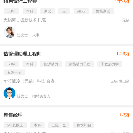
结构设计工程师
9千-1万
1-3年
本科
测试
cad
office
性能测试
无锡海古德新技术 民营
无锡
过女士
人事
热管理助理工程师
1-1.5万
1-3年
本科
能源动力
热能动力工程
工程热力学
五险一金
华芯液冷（无锡）科技 合资
无锡·惠山区
陈女士
招聘负责人
销售经理
1-2万
5年及以上
本科
五险一金
餐饮补贴