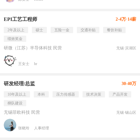
EPI工艺工程师
2-4万·14薪
2年及以上
硕士
五险一金
交通补贴
餐饮补贴
绩效奖金
研微（江苏）半导体科技 民营
无锡·滨湖区
王女士
hr
研发经理/总监
30-40万
10年及以上
本科
压力传感器
技术决策
产品开发
梯队建设
无锡菲欧科技 民营
无锡·锡山区
张晓玲
人事经理