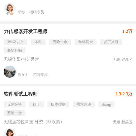
李晔
招聘专员
力传感器开发工程师
1-2万
3年及以上
本科
五险一金
年终奖金
员工旅游
餐饮补贴
无锡华阳科技 民营
无锡·梁溪区
徐女士
招聘专员
软件测试工程师
1.3-2.3万
无需经验
硕士
版本控制
需求沟通
debug
五险一金
无锡亘芯悦科技 外资（非欧美）
无锡·新吴区