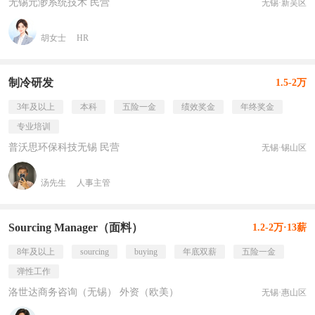
无锡元渺系统技术 民营
无锡·新吴区
胡女士
HR
制冷研发
1.5-2万
3年及以上
本科
五险一金
绩效奖金
年终奖金
专业培训
普沃思环保科技无锡 民营
无锡·锡山区
汤先生
人事主管
Sourcing Manager（面料）
1.2-2万·13薪
8年及以上
sourcing
buying
年底双薪
五险一金
弹性工作
洛世达商务咨询（无锡） 外资（欧美）
无锡·惠山区