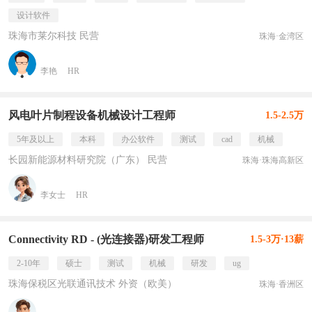
设计软件
珠海市莱尔科技 民营
珠海·金湾区
李艳
HR
风电叶片制程设备机械设计工程师
1.5-2.5万
5年及以上
本科
办公软件
测试
cad
机械
长园新能源材料研究院（广东） 民营
珠海·珠海高新区
李女士
HR
Connectivity RD - (光连接器)研发工程师
1.5-3万·13薪
2-10年
硕士
测试
机械
研发
ug
珠海保税区光联通讯技术 外资（欧美）
珠海·香洲区