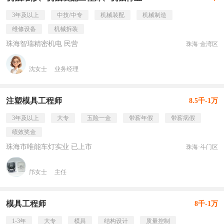
3年及以上
中技/中专
机械装配
机械制造
维修设备
机械拆装
珠海智瑞精密机电 民营
珠海·金湾区
沈女士
业务经理
注塑模具工程师
8.5千-1万
3年及以上
大专
五险一金
带薪年假
带薪病假
绩效奖金
珠海市唯能车灯实业 已上市
珠海·斗门区
邝女士
主任
模具工程师
8千-1万
1-3年
大专
模具
结构设计
质量控制