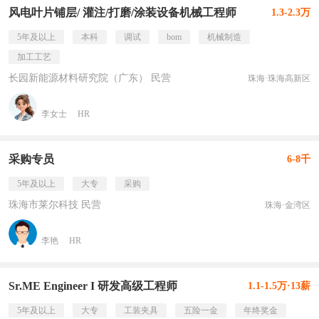
风电叶片铺层/ 灌注/打磨/涂装设备机械工程师
1.3-2.3万
5年及以上
本科
调试
bom
机械制造
加工工艺
长园新能源材料研究院（广东） 民营
珠海·珠海高新区
李女士
HR
采购专员
6-8千
5年及以上
大专
采购
珠海市莱尔科技 民营
珠海·金湾区
李艳
HR
Sr.ME Engineer I 研发高级工程师
1.1-1.5万·13薪
5年及以上
大专
工装夹具
五险一金
年终奖金