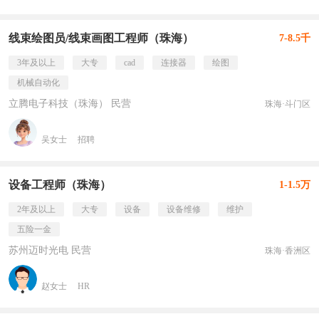
线束绘图员/线束画图工程师（珠海）
7-8.5千
3年及以上
大专
cad
连接器
绘图
机械自动化
立腾电子科技（珠海） 民营
珠海·斗门区
吴女士
招聘
设备工程师（珠海）
1-1.5万
2年及以上
大专
设备
设备维修
维护
五险一金
苏州迈时光电 民营
珠海·香洲区
赵女士
HR