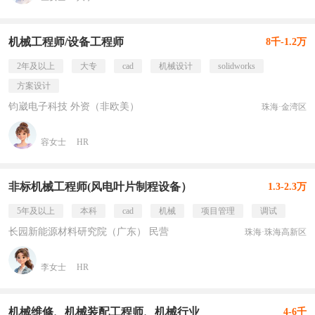
机械工程师/设备工程师
8千-1.2万
2年及以上
大专
cad
机械设计
solidworks
方案设计
钧崴电子科技 外资（非欧美）
珠海·金湾区
容女士
HR
非标机械工程师(风电叶片制程设备）
1.3-2.3万
5年及以上
本科
cad
机械
项目管理
调试
长园新能源材料研究院（广东） 民营
珠海·珠海高新区
李女士
HR
机械维修、机械装配工程师、机械行业
4-6千