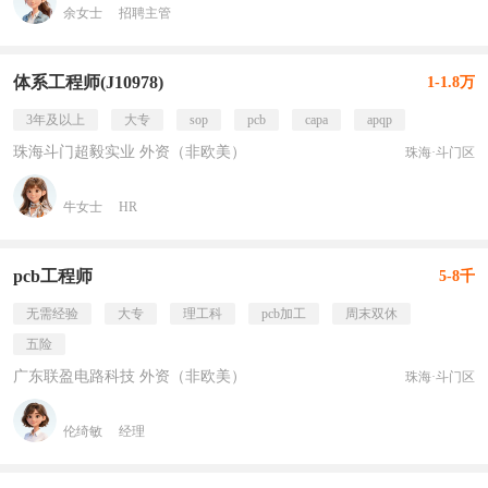
余女士
招聘主管
体系工程师(J10978)
1-1.8万
3年及以上
大专
sop
pcb
capa
apqp
珠海斗门超毅实业 外资（非欧美）
珠海·斗门区
牛女士
HR
pcb工程师
5-8千
无需经验
大专
理工科
pcb加工
周末双休
五险
广东联盈电路科技 外资（非欧美）
珠海·斗门区
伦绮敏
经理