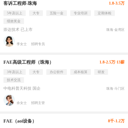
客诉工程师-珠海
1.8-3.5万
5年及以上
大专
五险一金
专业培训
定期体检
绩效奖金
崇达技术 已上市
珠海·金湾区
李女士
招聘专员
FAE高级工程师（珠海）
1.8-2.5万·13薪
3年及以上
大专
办公软件
成本核算
研发
技术交流
中电科普天科技 国企
珠海·斗门区
余女士
招聘主管
FAE（aoi设备）
8千-1.2万