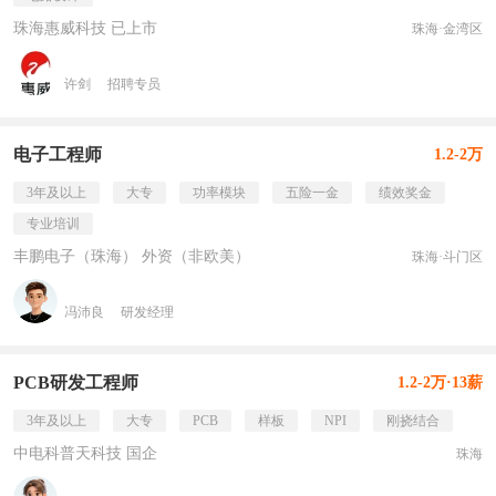
珠海惠威科技 已上市
珠海·金湾区
许剑
招聘专员
电子工程师
1.2-2万
3年及以上
大专
功率模块
五险一金
绩效奖金
专业培训
丰鹏电子（珠海） 外资（非欧美）
珠海·斗门区
冯沛良
研发经理
PCB研发工程师
1.2-2万·13薪
3年及以上
大专
PCB
样板
NPI
刚挠结合
中电科普天科技 国企
珠海