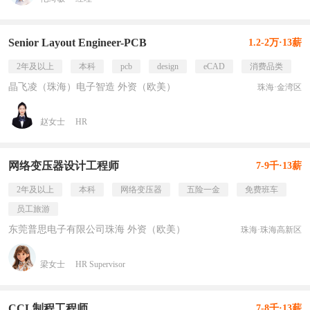
Senior Layout Engineer-PCB
1.2-2万·13薪
2年及以上
本科
pcb
design
eCAD
消费品类
晶飞凌（珠海）电子智造 外资（欧美）
珠海·金湾区
赵女士
HR
网络变压器设计工程师
7-9千·13薪
2年及以上
本科
网络变压器
五险一金
免费班车
员工旅游
东莞普思电子有限公司珠海 外资（欧美）
珠海·珠海高新区
梁女士
HR Supervisor
CCL制程工程师
7-8千·13薪