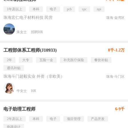
1年及以上
本科
电子
pcb
spc
npi
珠海宏仁电子材料科技 民营
珠海·金湾区
朱女士
招聘HR
工程部体系工程师(J10933)
8千-1.2万
2年
大专
五险一金
补充医疗保险
餐饮补贴
通讯补贴
珠海斗门超毅实业 外资（非欧美）
珠海·斗门区
牛女士
HR
电子助理工程师
6-9千
2年及以上
本科
电子
项目管理
产品开发
电路设计