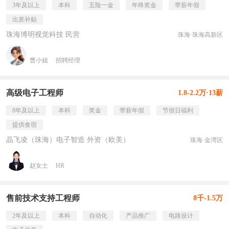
3年及以上
本科
五险一金
年终奖金
带薪年假
出差补贴
珠海博明视觉科技 民营
珠海·珠海高新区
曹小姐
招聘经理
高级电子工程师
1.8-2.2万·13薪
8年及以上
本科
奖金
带薪年假
节假日福利
提供食宿
晶飞凌（珠海）电子智造 外资（欧美）
珠海·金湾区
赵女士
HR
售前技术支持工程师
8千-1.5万
2年及以上
本科
自动化
产品推广
电路设计