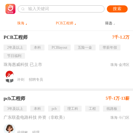
搜索
珠海
PCB工程师
筛选
PCB工程师
7千-1.2万
2年及以上
本科
PCBlayout
五险一金
带薪年假
节日福利
珠海惠威科技 已上市
珠海·金湾区
许剑
招聘专员
pcb工程师
5千-1万·13薪
3年及以上
本科
pcb
理工科
工程
线路板
广东联盈电路科技 外资（非欧美）
珠海·斗门区
伦绮敏
经理