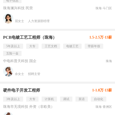
电子信息
珠海澜兴科技 民营
珠海·斗门区
屈女士
人力资源部经理
PCB电镀工艺工程师（珠海）
1.5-2.5万·13薪
5年及以上
大专
工艺文档
电镀工艺
带薪年假
五险一金
中电科普天科技 国企
珠海
余女士
招聘主管
硬件电子开发工程师
1-1.8万·13薪
3年及以上
大专
计算机
调试
英语
自动化
珠海市无境科技 外资（非欧美）
珠海·香洲区