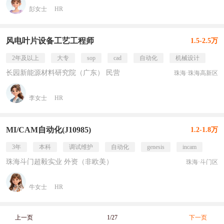
彭女士
HR
风电叶片设备工艺工程师
1.5-2.5万
2年及以上
大专
sop
cad
自动化
机械设计
长园新能源材料研究院（广东） 民营
珠海·珠海高新区
李女士
HR
MI/CAM自动化(J10985)
1.2-1.8万
3年
本科
调试维护
自动化
genesis
incam
珠海斗门超毅实业 外资（非欧美）
珠海·斗门区
牛女士
HR
上一页
1/27
下一页