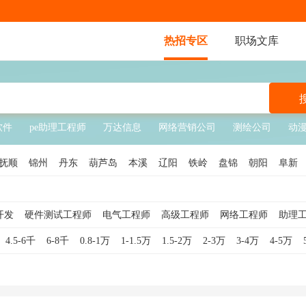
热招专区
职场文库
软件
pe助理工程师
万达信息
网络营销公司
测绘公司
动
抚顺
锦州
丹东
葫芦岛
本溪
辽阳
铁岭
盘锦
朝阳
阜新
开发
硬件测试工程师
电气工程师
高级工程师
网络工程师
助理
运维工程师
硬件工程师
工程监理
电子工程师
建筑工程师
设
4.5-6千
6-8千
0.8-1万
1-1.5万
1.5-2万
2-3万
3-4万
4-5万
系统工程师
PLC工程师
土建工程师
电力工程师
总工程师
IT工
PCB工程师
水利工程师
制程工程师
计量工程师
SMT工程师
NC工程师
通信技术工程师
维修工程师
机器人调试工程师
高级建筑