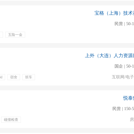
宝格（上海）技术
民营 | 50-
人
五险一金
休
上外（大连）人力资源
国企 | 50-
互联网/电
3d
宿舍
班车
悦泰
民营 | 150-
房
碰撞检查