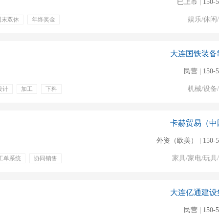
已上市 | 150-
娱乐/休闲
周末双休
年终奖金
大连国铁装备
民营 | 150-
机械/设备
设计
加工
下料
补贴
卡赫贸易（中
外资（欧美） | 150-
家具/家电/玩具
工单系统
协同销售
大连亿通建设
民营 | 150-