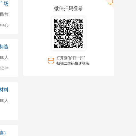
广场
微信扫码登录
民营
业中心
制造
500人
打开微信"扫一扫"
扫描二维码快速登录
软件
材料
500人
连）