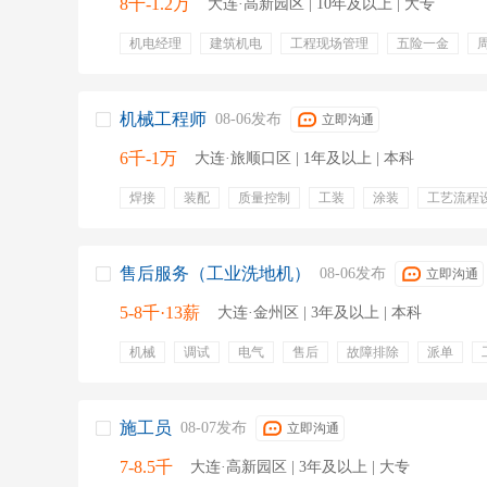
8千-1.2万
大连·高新园区 | 10年及以上 | 大专
机电经理
建筑机电
工程现场管理
五险一金
带薪年假
免费停车
机械工程师
08-06发布
立即沟通
6千-1万
大连·旅顺口区 | 1年及以上 | 本科
焊接
装配
质量控制
工装
涂装
工艺流程
设计制造
五险一金
年终奖金
绩效奖金
餐饮
售后服务（工业洗地机）
08-06发布
立即沟通
5-8千·13薪
大连·金州区 | 3年及以上 | 本科
机械
调试
电气
售后
故障排除
派单
绩效奖金
培训
施工员
08-07发布
立即沟通
7-8.5千
大连·高新园区 | 3年及以上 | 大专