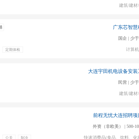
建筑/建材
广东芯智慧
通
国企 | 少于
计算机
定期体检
大连宇田机电设备安装
民营 | 少于
建筑/建材
前程无忧大连招聘项
外资（非欧美） | 500-1
快速消费品(食品、饮料、化
公关
制冷