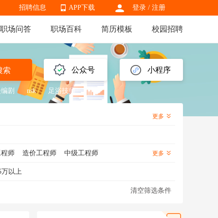
招聘信息
APP下载
登录
/
注册
职场问答
职场百科
简历模板
校园招聘
APP下载
公众号
小程序
搜索
漫编剧
nsk
足浴技师
更多
工程师
造价工程师
中级工程师
更多
备工程师
通信工程师
建筑工程管理
5万以上
程师
射频工程师
技术支持工程师
清空筛选条件
标准化工程师
焊接工程师
模具工程师
工程师
装配工程师
电路工程师