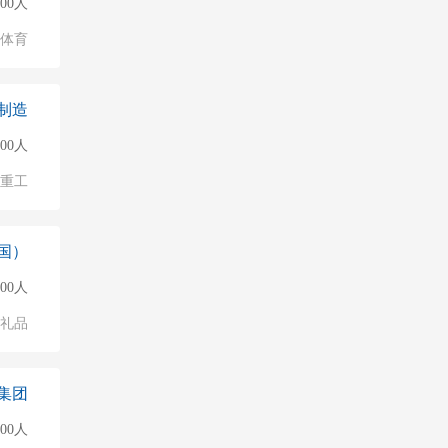
500人
/体育
制造
500人
/重工
国）
500人
/礼品
集团
500人