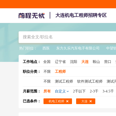
大连机电工程师招聘专区
热门职位：
西医
东方久乐汽车电子有限公司
中望
工作地点：
全国
辽宁省
沈阳
大连
鞍山
营口
职位分类：
不限
工程师
不限
测试工程师
软件测试工程师
测试
机械工程师
网络安全工程师
结构工程师
月薪范围：
所有
自定义
2千以下
2-3千
3-4.5千
工程造价师
机电工程师
数据库工程师
已选条件：
机电工程师
大连
土木工程师
汽车工程师
系统集成工程师
工业工程师
材料工程师
水电工程师
C