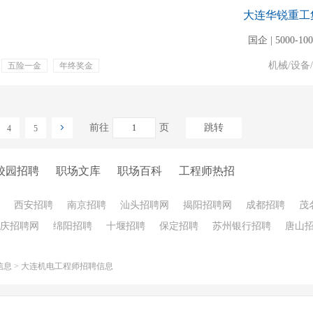
大连华锐重工
国企 | 5000-10
机械/设备
五险一金
年终奖金
前往
页
跳转
4
5
校园招聘
职场文库
职场百科
工程师热招
西安招聘
南京招聘
汕头招聘网
揭阳招聘网
成都招聘
茂
庆招聘网
绵阳招聘
十堰招聘
保定招聘
苏州银行招聘
唐山
信息
>
大连机电工程师招聘信息