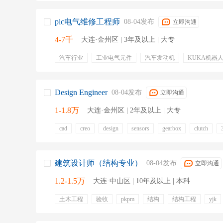
plc电气维修工程师
08-04发布
立即沟通
4-7千
大连·金州区 | 3年及以上 | 大专
汽车行业
工业电气元件
汽车发动机
KUKA机器
绩效奖金
餐饮补贴
定期体检
全勤奖
周末双
Design Engineer
08-04发布
立即沟通
1-1.8万
大连·金州区 | 2年及以上 | 大专
cad
creo
design
sensors
gearbox
clutch
食堂
建筑设计师（结构专业）
08-04发布
立即沟通
1.2-1.5万
大连·中山区 | 10年及以上 | 本科
土木工程
验收
pkpm
结构
结构工程
yjk
方案深化设计
计算软件
技术管控