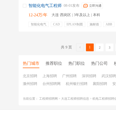
智能化电气工程师
08-01发布
立即沟通
12-24万/年
大连·西岗区 | 3年及以上 | 本科
智能化电气
CAD
EPLAN制图
施耐德
ABB
绩效奖金
餐饮补贴
交通补贴
共 9 页
1
2
3
热门城市
推荐职位
热门职位
热门公司
北京招聘
上海招聘
广州招聘
深圳招聘
武汉招聘
滁州招聘
台州招聘网
杭州银行招聘
襄阳招聘
安
当前位置：
工程师招聘网
>
大连工程师招聘信息
>
机电工程师招聘