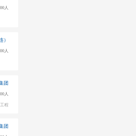
500人
连）
000人
集团
500人
/工程
集团