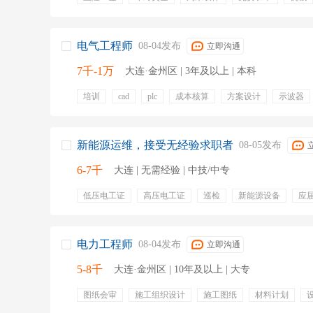
英语4级
热能
识别图纸
机电一体化
电气工程师
08-04发布
立即沟通
7千-1万
大连·金州区 | 3年及以上 | 本科
培训
cad
plc
成本核算
方案设计
示波器
设备维护
现场调试
带薪休假
周末双休
免费
食宿免费
方案
培训
六险一金
新能源运维，接受无经验求职者
08-05发布
6-7千
大连 | 无需经验 | 中技/中专
低压电工证
高压电工证
巡检
新能源设备
应
风力发电
光伏运维
带薪培训
年终奖金
定期
定期团建
专业培训
食宿
免费工作餐
出差补
带薪年假
租房补贴
零食下午茶
电力工程师
08-04发布
立即沟通
5-8千
大连·金州区 | 10年及以上 | 大专
图纸会审
施工组织设计
施工图纸
材料计划
餐饮补贴
员工旅游
培训
节假日