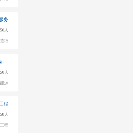
服务
150人
/造纸
智光集能（江苏）新能源科技有限公司无锡
150人
能源
工程
50人
/工程